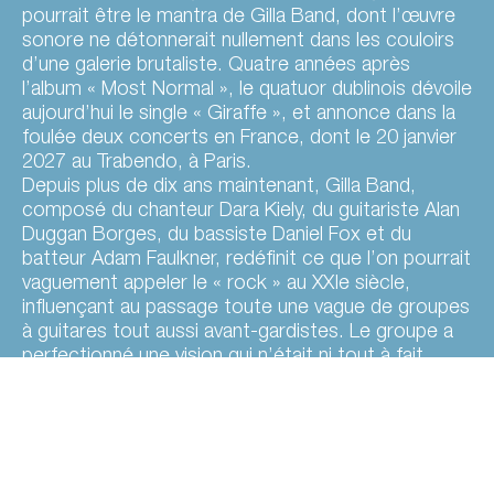
pourrait être le mantra de Gilla Band, dont l’œuvre
sonore ne détonnerait nullement dans les couloirs
d’une galerie brutaliste. Quatre années après
l’album « Most Normal », le quatuor dublinois dévoile
aujourd’hui le single « Giraffe », et annonce dans la
foulée deux concerts en France, dont le 20 janvier
2027 au Trabendo, à Paris.
Depuis plus de dix ans maintenant, Gilla Band,
composé du chanteur Dara Kiely, du guitariste Alan
Duggan Borges, du bassiste Daniel Fox et du
batteur Adam Faulkner, redéfinit ce que l’on pourrait
vaguement appeler le « rock » au XXIe siècle,
influençant au passage toute une vague de groupes
à guitares tout aussi avant-gardistes. Le groupe a
perfectionné une vision qui n’était ni tout à fait
post-punk, ni tout à fait noise rock, une musique
hybride singulière et révolutionnaire qui ne pouvait
venir que d’eux quatre.