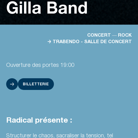
Gilla Band
CONCERT ― ROCK
→ TRABENDO - SALLE DE CONCERT
Ouverture des portes 19:00
BILLETTERIE
Radical présente :
Structurer le chaos, sacraliser la tension, tel