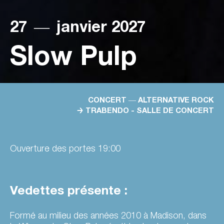
27
―
janvier 2027
Slow Pulp
CONCERT ― ALTERNATIVE ROCK
→ TRABENDO - SALLE DE CONCERT
Ouverture des portes 19:00
Vedettes présente :
Formé au milieu des années 2010 à Madison, dans