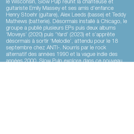
le Wisconsin, Slow Pulp réunit la chanteuse et
guitariste Emily Massey et ses amis d'enfance
Henry Stoehr (guitare), Alex Leeds (basse) et Teddy
Mathews (batterie). Désormais installé à Chicago, le
groupe a publié plusieurs EPs puis deux albums
‘Moveys’ (2020) puis ‘Yard’ (2023) et s’apprête
désormais à sortir ‘Melodie’, attendu pour le 18
septembre chez ANTI-. Nourris par le rock
alternatif des années 1990 et la vague indie des
années 2000, Slow Pulp explore dans ce nouveau
disque les souvenirs et les relations passées entre
euphorie power pop, ballades acoustiques et
envolées électriques.