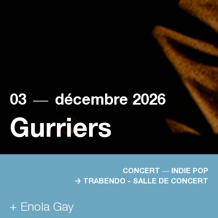
03
―
décembre 2026
Gurriers
CONCERT ― INDIE POP
→ TRABENDO - SALLE DE CONCERT
+ Enola Gay