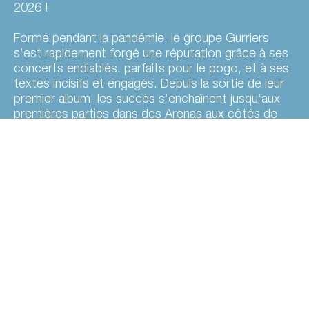
2026 !
Formé pendant la pandémie, le groupe Gurriers
s’est rapidement forgé une réputation grâce à ses
concerts endiablés, parfaits pour le pogo, et à ses
textes incisifs et engagés. Depuis la sortie de leur
premier album, les succès s’enchaînent jusqu’aux
premières parties dans des Arenas aux côtés de
Turnstile et de Kneecap.
Produit par Mark Bowen (Idles) et Loren Humphrey
(Geese, Cameron Winter), en collaboration avec
l’ingénieur du son Chris Fullard (Idles, Sunn O)))) et
mixé par John Congleton (St. Vincent, Modest
Mouse, Swans). L’album montre les Gurriers
poussant à l’extrême tous les éléments qui ont
rendu leur premier album si captivant : une
dynamique plus affirmée, une production imposante
et une vision du monde encore plus pressante. Il
transpose l’esprit des salles de concert en sous-