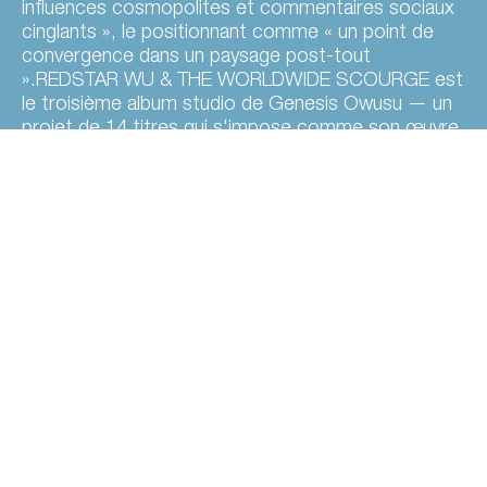
influences cosmopolites et commentaires sociaux
cinglants », le positionnant comme « un point de
convergence dans un paysage post-tout
».REDSTAR WU & THE WORLDWIDE SCOURGE est
le troisième album studio de Genesis Owusu — un
projet de 14 titres qui s'impose comme son œuvre
la plus expérimentale et la plus engagée
politiquement à ce jour. Sorti le 15 mai 2026 chez
Ourness et précédé des singles « PIRATE RADIO »,
« DEATH CULT ZOMBIE », «STAMPEDE » et « LIFE
KEEPS GOING », l'album compte des
collaborations avec Duckwrth et Ladyhawke, et a
été salué par la critique. Pitchfork a salué la manière
dont Owusu « mêle dissonances post-industrielles,
influences cosmopolites et commentaires sociaux
cinglants », le positionnant comme « un point de
convergence dans un paysage post-tout ».