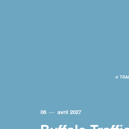
→ TRA
06
―
avril 2027