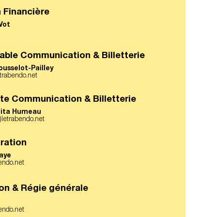
n Financière
Vot
ble Communication & Billetterie
usselot-Pailley
etrabendo.net
te Communication & Billetterie
lita Humeau
a)letrabendo.net
ration
aye
endo.net
on & Régie générale
bendo.net