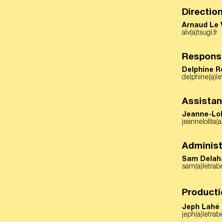
Directio
Arnaud Le 
alv(a)tsugi.fr
Responsa
Delphine Ro
delphine(a)l
Assistan
Jeanne-Lo
jeannelolita(
Administ
Sam Delah
sam(a)letrab
Producti
Jeph Lahé
jeph(a)letra