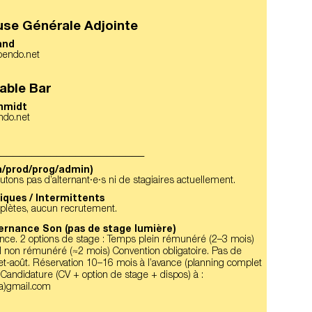
se Générale Adjointe
and
abendo.net
able Bar
hmidt
ndo.net
_______________________
/prod/prog/admin)
tons pas d’alternant·e·s ni de stagiaires actuellement.
iques / Intermittents
lètes, aucun recrutement.
ternance Son (pas de stage lumière)
ance. 2 options de stage : Temps plein rémunéré (2–3 mois)
l non rémunéré (≈2 mois) Convention obligatoire. Pas de
let-août. Réservation 10–16 mois à l’avance (planning complet
 Candidature (CV + option de stage + dispos) à :
(a)gmail.com