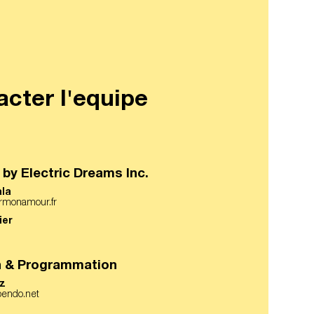
acter l'equipe
by Electric Dreams Inc.
ala
ermonamour.fr
ier
n & Programmation
az
bendo.net