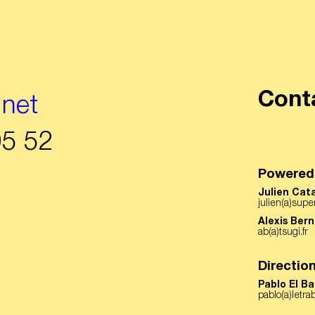
Cont
.net
05 52
Powered 
Julien Cat
julien(a)sup
Alexis Bern
us à
ab(a)tsugi.fr
Directio
r
Pablo El B
pablo(a)letra