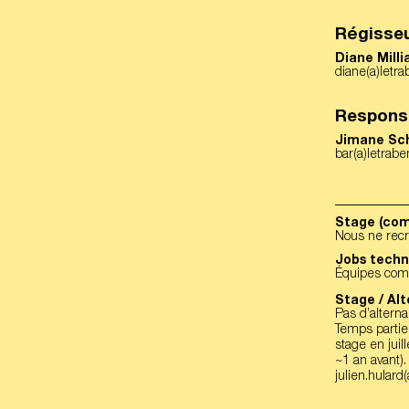
Régisseu
Diane Milli
diane(a)letr
Respons
Jimane Sc
bar(a)letrabe
_________
Stage (com
Nous ne recru
Jobs techn
Équipes comp
Stage / Al
Pas d’altern
Temps partie
stage en juil
~1 an avant).
julien.hulard